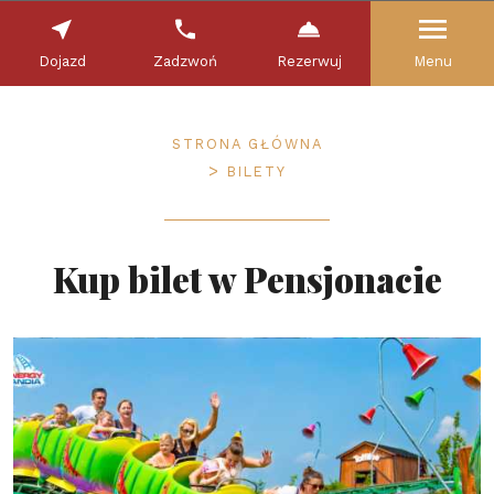
Dojazd
Zadzwoń
Rezerwuj
Menu
STRONA GŁÓWNA
BILETY
Kup bilet w Pensjonacie