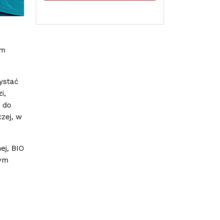
ym
ystać
i,
 do
czej, w
ej, BIO
nym