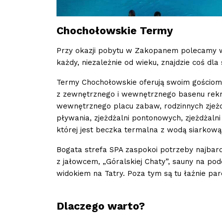
Chochołowskie Termy
Przy okazji pobytu w Zakopanem polecamy w
każdy, niezależnie od wieku, znajdzie coś dla 
Termy Chochołowskie oferują swoim gościom 
z zewnętrznego i wewnętrznego basenu rekre
wewnętrznego placu zabaw, rodzinnych zjeżd
pływania, zjeżdżalni pontonowych, zjeżdżalni 
której jest beczka termalna z wodą siarkow
Bogata strefa SPA zaspokoi potrzeby najbard
z jałowcem, „Góralskiej Chaty”, sauny na po
widokiem na Tatry. Poza tym są tu łaźnie pa
Dlaczego warto?