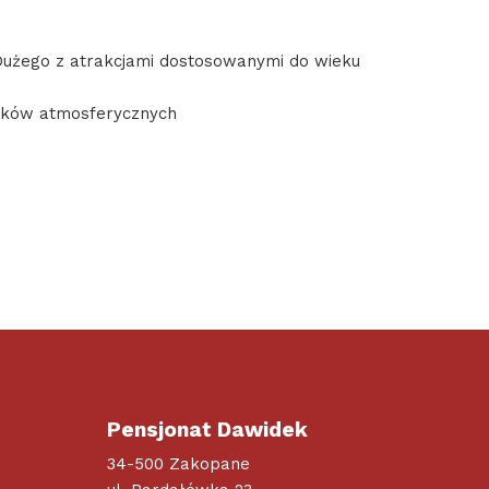
 Dużego z atrakcjami dostosowanymi do wieku
unków atmosferycznych
Pensjonat Dawidek
34-500 Zakopane