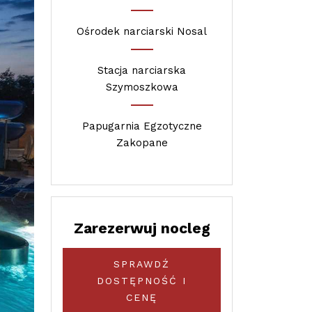
Ośrodek narciarski Nosal
Stacja narciarska
Szymoszkowa
Papugarnia Egzotyczne
Zakopane
Zarezerwuj nocleg
SPRAWDŹ
DOSTĘPNOŚĆ I
CENĘ