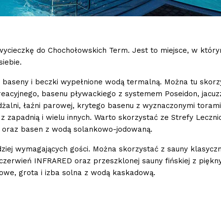
ycieczkę do Chochołowskich Term. Jest to miejsce, w któr
siebie.
baseny i beczki wypełnione wodą termalną. Można tu skorz
acyjnego, basenu pływackiego z systemem Poseidon, jacuzz
żalni, łaźni parowej, krytego basenu z wyznaczonymi torami
z zapadnią i wielu innych. Warto skorzystać ze Strefy Leczni
ą oraz basen z wodą solankowo-jodowaną.
ziej wymagających gości. Można skorzystać z sauny klasyczn
dczerwień INFRARED oraz przeszklonej sauny fińskiej z pięk
rowe, grota i izba solna z wodą kaskadową.