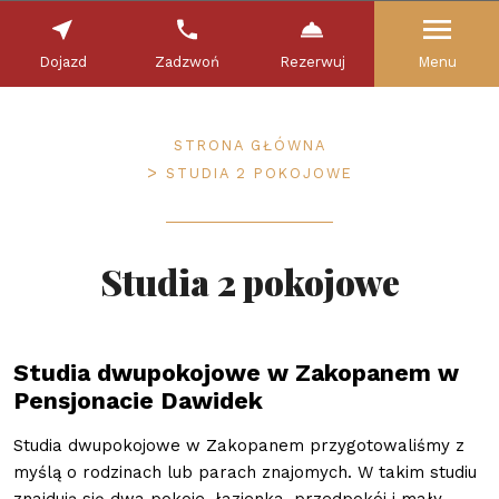
Dojazd
Zadzwoń
Rezerwuj
Menu
STRONA GŁÓWNA
STUDIA 2 POKOJOWE
Studia 2 pokojowe
Studia dwupokojowe w Zakopanem w
Pensjonacie Dawidek
Studia dwupokojowe w Zakopanem przygotowaliśmy z
myślą o rodzinach lub parach znajomych. W takim studiu
znajdują się dwa pokoje, łazienka, przedpokój i mały