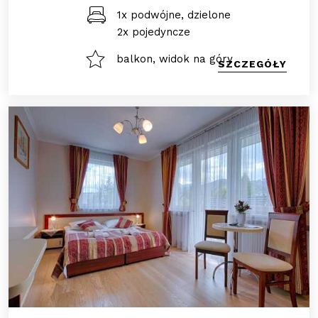
1x podwójne, dzielone
2x pojedyncze
balkon, widok na góry
SZCZEGÓŁY