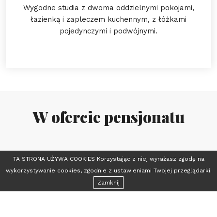
Wygodne studia z dwoma oddzielnymi pokojami,
łazienką i zapleczem kuchennym, z łóżkami
pojedynczymi i podwójnymi.
W ofercie pensjonatu
W ofercie pensjonatu
TA STRONA UŻYWA COOKIES Korzystając z niej wyrażasz zgodę na
wykorzystywanie cookies, zgodnie z ustawieniami Twojej przeglądarki.
Grill zewnętrzy ze stolikami
Zamknij
Zewnętrzy plac zabaw dla dzieci
Własną wypożyczalnię sprzętu narciarskiego
Szkolenia narciarskie i snowboardowe